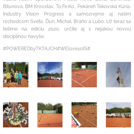
Bitunova, BM Krovstav, To.Fe.Ko., Pekáreň Tekovská Kúria,
Industry Vision Progress a samozrejme aj našim
rozhodcom Sveťa, Ďuri, Michal, Braňo a Lubo. Už teraz sa
tešíme na edíciu 2020, určite aj s nejakou novou
disciplínou navyše.
#POWEREDbyTKTAJCH#WElove10IS#