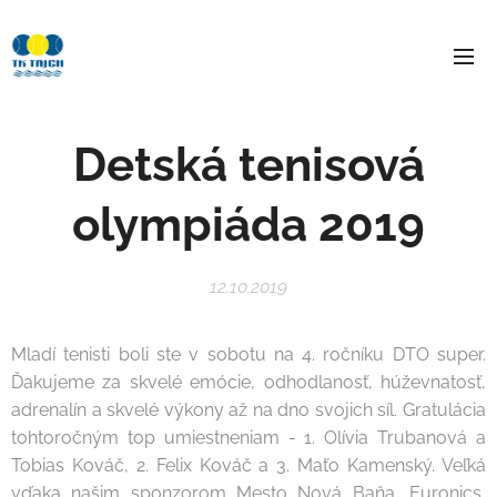
Detská tenisová
olympiáda 2019
12.10.2019
Mladí tenisti boli ste v sobotu na 4. ročníku DTO super.
Ďakujeme za skvelé emócie, odhodlanosť, húževnatosť,
adrenalín a skvelé výkony až na dno svojich síl. Gratulácia
tohtoročným top umiestneniam - 1. Olívia Trubanová a
Tobias Kováč, 2. Felix Kováč a 3. Maťo Kamenský. Veľká
vďaka našim sponzorom Mesto Nová Baňa, Euronics,