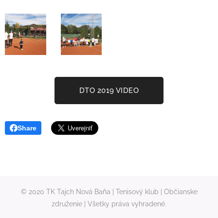
DTO 2019 VIDEO
Share
© 2020 TK Tajch Nová Baňa | Tenisový klub | Občianske
združenie | Všetky práva vyhradené.