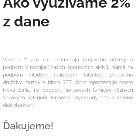
Ako využívame 2%
z dane
Vaše 2 % pre nás znamenajú prejavenie dôvery a
podporu v rozvíjaní našich športových aktivít, najmä na
podporu mladých tenisových talentov, tenisového
družstva mužov 2. trieda STZ, ktoré reprezentuje mesto
Nová Baňa, na podporu tenisových turnajov rôznych
vekových kategórií, tenisovej olympiády detí a mnoho
ďalších aktivít.
Ďakujeme!