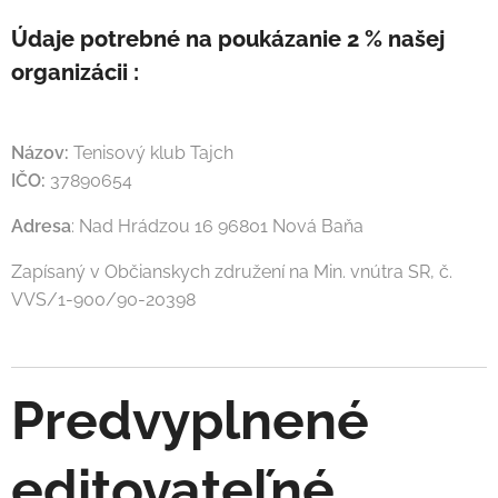
Údaje potrebné na poukázanie 2 % našej
organizácii :
Názov:
Tenisový klub Tajch
IČO:
37890654
Adresa
: Nad Hrádzou 16 96801 Nová Baňa
Zapísaný v Občianskych združení na Min. vnútra SR, č.
VVS/1-900/90-20398
Predvyplnené
editovateľné