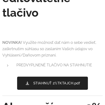
tlačivo
NOVINKA!
Využite možnosť dať nám o sebe vedieť,
zaškrtnutím súhlasu so zaslaním Vašich údajov vo
Vyhlásení/Daňovom priznaní
.
PREDVYPLNENÉ TLAČIVO NA STIAHNUTIE
STIAHNUŤ 2%TKTAJCH.pdf