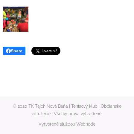
Share
© 2020 TK Tajch Nová Baňa | Tenisový klub | Občianske
združenie | Všetky práva vyhradené.
Vytvorené službou
Webnode