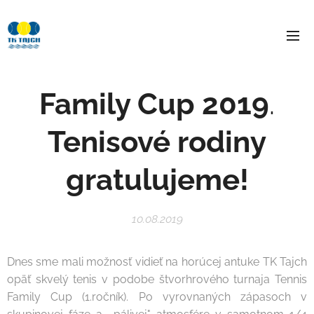
Family Cup 2019
.
Tenisové rodiny
gratulujeme!
10.08.2019
Dnes sme mali možnosť vidieť na horúcej antuke TK Tajch
opäť skvelý tenis v podobe štvorhrového turnaja Tennis
Family Cup (1.ročník). Po vyrovnaných zápasoch v