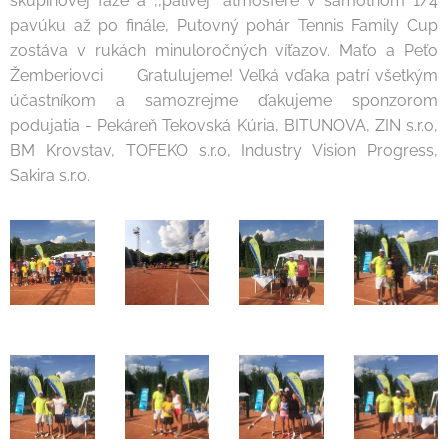
skupinovej fáze a ,,pálivej" atmosfére v samotnom 1/4
pavúku až po finále, Putovný pohár Tennis Family Cup
zostáva v rukách minuloročných víťazov. Maťo a Peťo
Žemberiovci 🏆 Gratulujeme! Veľká vďaka patrí všetkým
účastníkom a samozrejme ďakujeme sponzorom
podujatia - Pekáreň Tekovská Kúria, BITUNOVA, ZIN s.r.o,
BM Krovstav, TOFEKO s.r.o, Industry Vision Progress,
Sakira s.r.o.