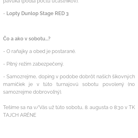
pavúka (podľa počtu účastníkov).
-
Lopty Dunlop Stage RED 3
Čo a ako v sobotu...?
- O raňajky a obed je postarané.
- Pitný režim zabezpečený.
- Samozrejme, doping v podobe dobrôt našich šikovných
mamičiek je v túto turnajovú sobotu povolený (no
samozrejme dobrovoľný).
Tešíme sa na v/Vás už túto sobotu, 8. augusta o 8:30 v TK
TAJCH ARÉNE🙂