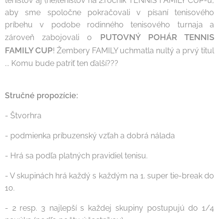
tenistov aj (ne)tenistov na 2.ročník TENNIS FAMILY CUP-u,
aby sme spoločne pokračovali v písaní tenisového
príbehu v podobe rodinného tenisového turnaja a
PUTOVNÝ POHÁR
TENNIS
zároveň zabojovali o
FAMILY CUP
! Žembery FAMILY uchmatla nultý a prvý titul
... Komu bude patriť ten ďalší???
Stručné propozície:
- Štvorhra
- podmienka príbuzenský vzťah a dobrá nálada
- Hrá sa podľa platných pravidiel tenisu.
- V skupinách hrá každý s každým na 1. super tie-break do
10.
- 2 resp. 3 najlepší s každej skupiny postupujú do 1/4